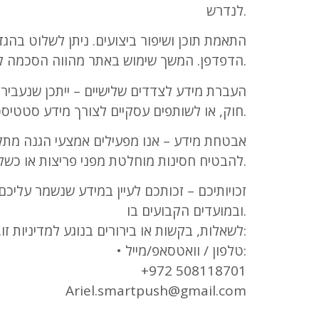
לנדרש.
הדפדפן. המשך שימוש באתר מהווה הסכמה למדיניות זו.
חוק, או לשותפים עסקיים לצורך מידע סטטיסטי ואנונימי. לא נמסור מידע אישי למטרות שיווק זרות ללא הסכמה מפורשת.
להבטיח חסינות מוחלטת מפני פריצות או כשלים שאינם בשליטתנו.
ובמועדים הקבועים בו.
8.לשאלות, בקשות או בירורים בנוגע למדיניות זו:
• טלפון / וואטסאפ/מייל:
+972 508118701
Ariel.smartpush@gmail.com