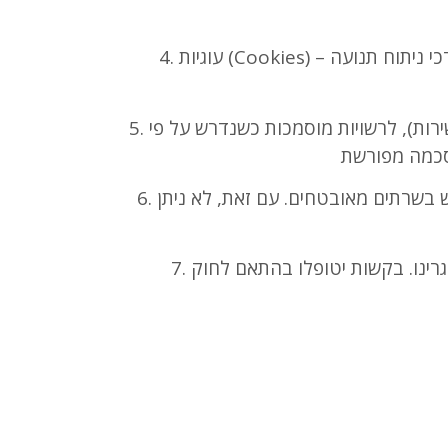
4. עוגיות (Cookies) – האתר עושה שימוש בעוגיות לצורכי ניתוח תנועה (Google Analytics), התאמת תוכן ושיפור ביצועים. ניתן לשלוט בהגדרות
5. העברת מידע לצדדים שלישיים – ייתכן שנעביר מידע לספקי שירות טכני, אחסון או שיווק (רק לצורך מתן השירות), לרשויות מוסמכות כשנדרש על פי
6. אבטחת מידע – אנו מפעילים אמצעי הגנה מתקדמים: הרשאות גישה מוגבלות, הצפנה במידת הצורך ושימוש בשרתים מאובטחים. עם זאת, לא ניתן
7. זכויותיכם – זכותכם לעיין במידע שנשמר עליכם, לבקש עדכון ותיקון נתונים, ולדרוש מחיקת מידע אישי ממאגרינו. בקשות יטופלו בהתאם לחוק