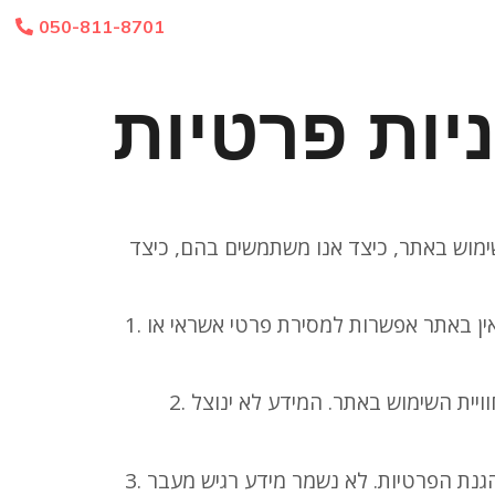
050-811-8701
יות פרטיות
ימוש באתר, כיצד אנו משתמשים בהם, כיצד
1. איסוף נתונים – נאסף מידע שנמסר ביוזמתכם: שם מלא, מספר טלפון, כתובת דוא”ל ותוכן פניות בטפסים. אין באתר אפשרות למסירת פרטי אשראי או
2. שימוש בנתונים – לצורך מענה לפניות ויצירת קשר, מתן שירות וייעוץ אישי, קביעת פגישות ותיאומים, שיפור חוויית השימוש באתר. המידע לא ינוצל
3. שמירת נתונים – פרטים נשמרים במערכות מאובטחות של האתר או בשירותי ניהול ייעודיים, בהתאם לחוקי הגנת הפרטיות. לא נשמר מידע רגיש מעבר